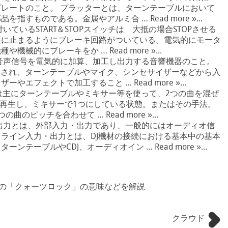
レートのこと。 プラッターとは、ターンテーブルにおいて
すものである。金属やアルミ合 … Read more »...
ているSTART＆STOPスイッチは 大抵の場合STOPさせる
座に止まるようにブレーキ回路がついている。電気的にモータ
械的にブレーキをか … Read more »...
音声信号を電気的に加算、加工し出力する音響機器のこと。
用され、ターンテーブルやマイク、シンセサイザーなどから入
エフェクトで加工すること … Read more »...
は主にターンテーブルやミキサー等を使って、2つの曲を混ぜ
に再生し、ミキサーで1つにしている状態。またはその手法。
ピッチを合わせて … Read more »...
出力とは、外部入力・出力であり、一般的にはオーディオ信
ライン入力・出力とは、DJ機材の接続における基本中の基本
テーブルやCDJ、オーディオイン … Read more »...
ての「クォーツロック」の意味などを解説
クラウド