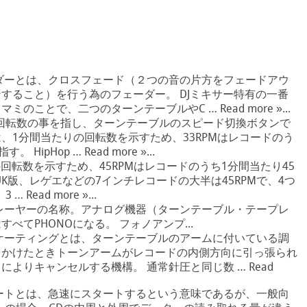
ダーとは、クロスフェード（２つの音の片方をフェードアウ
すること）を行う為のフェーダー。 DJミキサー特有の一番
ことで、二つのターンテーブルやC … Read more »...
の回転数の事を指し、ターンテーブルのスピード切換ボタンで
、1分間当たりの回転数を示すため、33RPMはレコードのう
pHop … Read more »...
の回転数を示すため、45RPMはレコードのうち1分間当たり45
UK版、レゲエなどの7インチレコードの大半は45RPMで、4つ
Read more »...
プレーヤーの名称。アナログ機器（ターンテーブル・テープレ
べてPHONOになる。 フォノアンプ...
ケーティングとは、ターンテーブルのアームに付いている調
をかけたときトーンアームがレコードの内側方向に引っ張られ
よりキャンセルする機構。 通常針圧と同じ数 … Read
ートとは、急速にスタートするという意味であるが、一般向