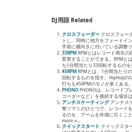
DJ用語 Related
クロスフェーダー
クロスフェー
トし、同時に他方をフェードイン
手前に横向きに付いている調整ツマミの
33RPM
RPMとはレコード再生
変更することができる。RPMとは
ち1分間当たり33回転するものを指す。 Hi
45RPM
RPMとは、1分間当たり
回転するものを指す。HipHopの
打ちも45RPMのモノが多くある。 3 … 
PHONO
PHONOは、レコード
コーダーなど）を接続する場合はす
アンチスケーティング
アンチス
整ツマミのひとつで、レコード
るのを、アームを外側に引くことに
more »...
クイックスタート
クイックスタ