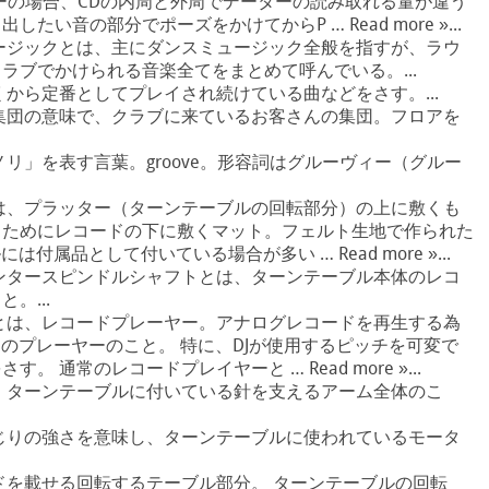
ーの場合、CDの内周と外周でデーターの読み取れる量が違う
い音の部分でポーズをかけてからP … Read more »...
ージックとは、主にダンスミュージック全般を指すが、ラウ
ラブでかけられる音楽全てをまとめて呼んでいる。...
から定番としてプレイされ続けている曲などをさす。...
集団の意味で、クラブに来ているお客さんの集団。フロアを
リ」を表す言葉。groove。形容詞はグルーヴィー（グルー
は、プラッター（ターンテーブルの回転部分）の上に敷くも
るためにレコードの下に敷くマット。フェルト生地で作られた
付属品として付いている場合が多い … Read more »...
ンタースピンドルシャフトとは、ターンテーブル本体のレコ
。...
とは、レコードプレーヤー。アナログレコードを再生する為
用のプレーヤーのこと。 特に、DJが使用するピッチを可変で
 通常のレコードプレイヤーと … Read more »...
、ターンテーブルに付いている針を支えるアーム全体のこ
じりの強さを意味し、ターンテーブルに使われているモータ
ドを載せる回転するテーブル部分。 ターンテーブルの回転