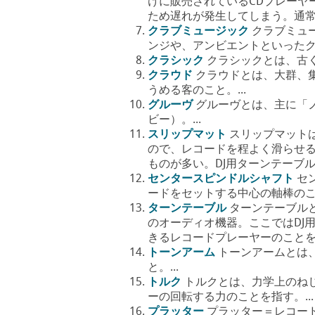
けに販売されているCDプレーヤ
ため遅れが発生してしまう。通常出した
クラブミュージック
クラブミュ
ンジや、アンビエントといったク
クラシック
クラシックとは、古く
クラウド
クラウドとは、大群、
うめる客のこと。...
グルーヴ
グルーヴとは、主に「ノ
ビー）。...
スリップマット
スリップマット
ので、レコードを程よく滑らせ
ものが多い。DJ用ターンテーブルには
センタースピンドルシャフト
セ
ードをセットする中心の軸棒のこと
ターンテーブル
ターンテーブル
のオーディオ機器。ここではDJ
きるレコードプレーヤーのことをさす。
トーンアーム
トーンアームとは
と。...
トルク
トルクとは、力学上のね
ーの回転する力のことを指す。...
プラッター
プラッター＝レコー