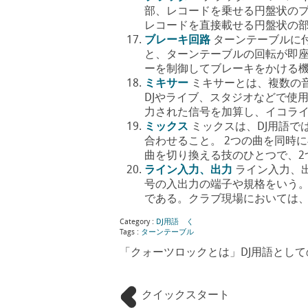
部、レコードを乗せる円盤状のプ
レコードを直接載せる円盤状の部品を指
ブレーキ回路
ターンテーブルに付い
と、ターンテーブルの回転が即
ーを制御してブレーキをかける機種や機
ミキサー
ミキサーとは、複数の
DJやライブ、スタジオなどで使
力された信号を加算し、イコライザーや
ミックス
ミックスは、DJ用語で
合わせること。 2つの曲を同時
曲を切り換える技のひとつで、2つの曲の
ライン入力、出力
ライン入力、
号の入出力の端子や規格をいう。
である。クラブ現場においては、ターン
Category :
DJ用語 く
Tags :
ターンテーブル
「クォーツロックとは」DJ用語とし
クイックスタート