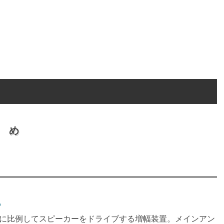
語 め
め
に比例してスピーカーをドライブする増幅装置。メインアン