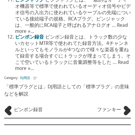
ピンジャック
ピンジャックとは、一般的なオーディ
オ機器等で標準で使われているオーディオ信号やビデ
オ信号の入出力に使われているケーブルの先端につい
ている接続端子の規格。RCAプラグ。ピンジャック
は、一般的にRCA端子と呼ばれるアナログオ … Read
more »...
ピンポン録音
ピンポン録音とは、トラック数の少な
いカセットMTR等で使われてた録音方法。4チャンネ
ルといってもモノラルが4つなので様々な楽器を重ね
て録音する場合すぐにトラックが埋まってしまう。そ
こで空いているトラックに音量調整等をした … Read
more »...
Category :
DJ用語 ひ
「標準プラグとは」DJ用語としての「標準プラグ」の意味
などを解説
ピンポン録音
ファンキー