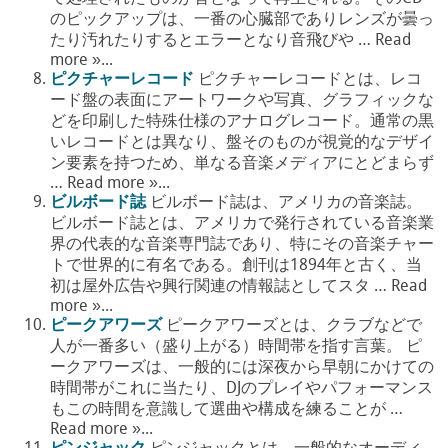
のピックアップは、一番の心臓部でありレンズが曇っ
たり汚れたりするとエラーとなり音飛びや … Read
more »...
ピクチャーレコード
ピクチャーレコードとは、レコ
ード盤の表面にアートワークや写真、グラフィックな
どを印刷した特殊仕様のアナログレコード。通常の黒
いレコードとは異なり、盤そのものが視覚的なデザイ
ン要素を持つため、単なる音楽メディアにとどまらず
… Read more »...
ビルボード誌
ビルボード誌は、アメリカの音楽誌。
ビルボード誌とは、アメリカで発行されている音楽業
界の代表的な音楽専門誌であり、特にその音楽チャー
トで世界的に有名である。創刊は1894年と古く、当
初は屋外広告や興行関連の情報誌としてスタ … Read
more »...
ピークアワーズ
ピークアワーズとは、クラブなどで
人が一番多い（盛り上がる）時間帯を指す言葉。 ピ
ークアワーズは、一般的には深夜から早朝にかけての
時間帯がこれに当たり、DJのプレイやパフォーマンス
もこの時間を意識して選曲や構成を練ることが …
Read more »...