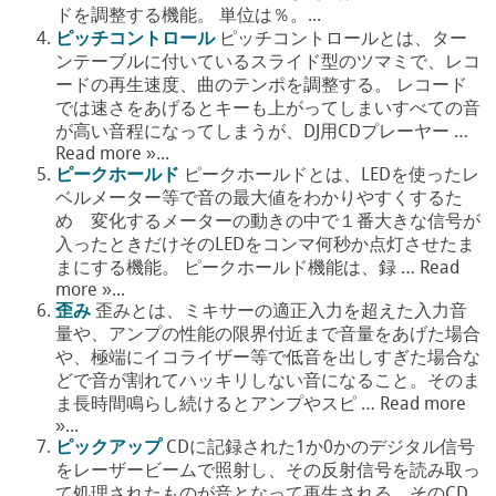
ドを調整する機能。 単位は％。...
ピッチコントロール
ピッチコントロールとは、ター
ンテーブルに付いているスライド型のツマミで、レコ
ードの再生速度、曲のテンポを調整する。 レコード
では速さをあげるとキーも上がってしまいすべての音
が高い音程になってしまうが、DJ用CDプレーヤー …
Read more »...
ピークホールド
ピークホールドとは、LEDを使ったレ
ベルメーター等で音の最大値をわかりやすくするた
め 変化するメーターの動きの中で１番大きな信号が
入ったときだけそのLEDをコンマ何秒か点灯させたま
まにする機能。 ピークホールド機能は、録 … Read
more »...
歪み
歪みとは、ミキサーの適正入力を超えた入力音
量や、アンプの性能の限界付近まで音量をあげた場合
や、極端にイコライザー等で低音を出しすぎた場合な
どで音が割れてハッキリしない音になること。そのま
ま長時間鳴らし続けるとアンプやスピ … Read more
»...
ピックアップ
CDに記録された1か0かのデジタル信号
をレーザービームで照射し、その反射信号を読み取っ
て処理されたものが音となって再生される。そのCD