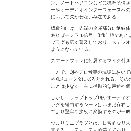
ン、ノートパソコンなどに標準装備さ
ーやオーディオインターフェースへの
において欠かせない存在である。
構造的には、先端の金属部分に絶縁体
あればモノラル信号、3極仕様であれ
プラグも広く普及しており、ステレオ
ようになっている。
スマートフォンに付属するマイク付き
一方で、DJやプロ音響の現場におい
やXLRコネクタに劣るとされる。その
ことは少なく、主に補助的な用途や個
しかし、ラップトップDJがオーディ
ラグを経由するシーンはいまだ存在し
てより堅牢な接続に変換するのが一般
つまりミニプラグとは、日常的なリス
支えるユーティリティ的端子であり、