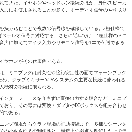
れてきた。イヤホンやヘッドホン接続のほか、外部スピーカ
入力にも使用されることが多く、オーディオ信号のやり取り
を挟み込むことで複数の信号線を確保している。2極仕様で
ばステレオ信号に対応する。さらに近年では、4極仕様のミニ
音声に加えてマイク入力やリモコン信号を1本で伝送できる
イヤホンがその代表例である。
ては、ミニプラグは耐久性や接触安定性の面でフォーンプラグ
ため、クラブミキサーやPAシステムの主要な接続に使われる
人機材の接続に限られる。
オインターフェースを介さずに直接出力する場合など、ミニプ
ており、その際には変換アダプタやDIボックスを組み合わせ
的である。
ニング環境からクラブ現場の補助接続まで、多様なシーンを
その小ささゆえの利便性と、構造上の弱点を理解した上で使