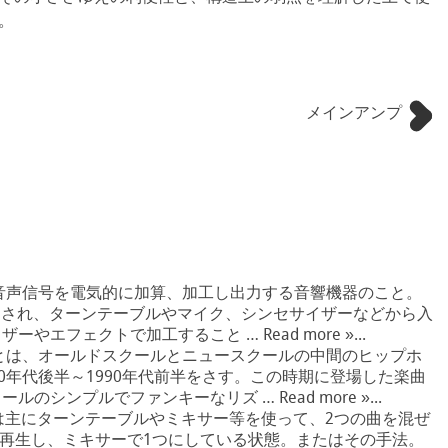
。
メインアンプ
音声信号を電気的に加算、加工し出力する音響機器のこと。
用され、ターンテーブルやマイク、シンセサイザーなどから入
エフェクトで加工すること … Read more »...
とは、オールドスクールとニュースクールの中間のヒップホ
0年代後半～1990年代前半をさす。この時期に登場した楽曲
シンプルでファンキーなリズ … Read more »...
は主にターンテーブルやミキサー等を使って、2つの曲を混ぜ
に再生し、ミキサーで1つにしている状態。またはその手法。