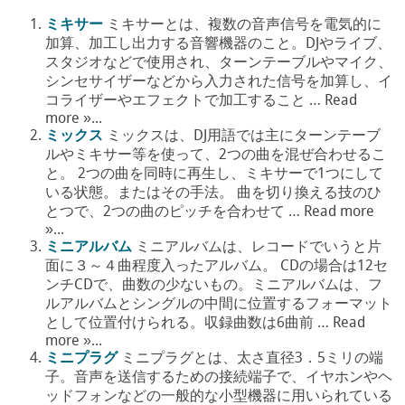
ミキサー
ミキサーとは、複数の音声信号を電気的に
加算、加工し出力する音響機器のこと。DJやライブ、
スタジオなどで使用され、ターンテーブルやマイク、
シンセサイザーなどから入力された信号を加算し、イ
コライザーやエフェクトで加工すること … Read
more »...
ミックス
ミックスは、DJ用語では主にターンテーブ
ルやミキサー等を使って、2つの曲を混ぜ合わせるこ
と。 2つの曲を同時に再生し、ミキサーで1つにして
いる状態。またはその手法。 曲を切り換える技のひ
とつで、2つの曲のピッチを合わせて … Read more
»...
ミニアルバム
ミニアルバムは、レコードでいうと片
面に３～４曲程度入ったアルバム。 CDの場合は12セ
ンチCDで、曲数の少ないもの。ミニアルバムは、フ
ルアルバムとシングルの中間に位置するフォーマット
として位置付けられる。収録曲数は6曲前 … Read
more »...
ミニプラグ
ミニプラグとは、太さ直径3．5ミリの端
子。音声を送信するための接続端子で、イヤホンやヘ
ッドフォンなどの一般的な小型機器に用いられている