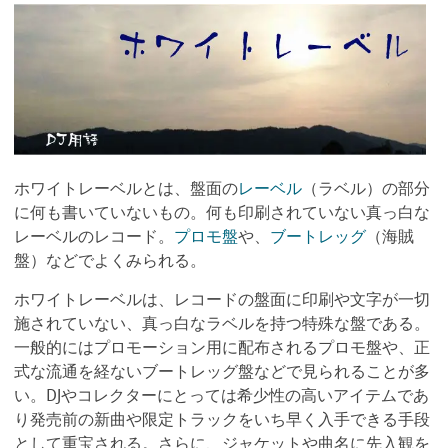
ホワイトレーベルとは、盤面の
レーベル
（ラベル）の部分
に何も書いていないもの。何も印刷されていない真っ白な
レーベルのレコード。
プロモ盤
や、
ブートレッグ
（海賊
盤）などでよくみられる。
ホワイトレーベルは、レコードの盤面に印刷や文字が一切
施されていない、真っ白なラベルを持つ特殊な盤である。
一般的にはプロモーション用に配布されるプロモ盤や、正
式な流通を経ないブートレッグ盤などで見られることが多
い。DJやコレクターにとっては希少性の高いアイテムであ
り発売前の新曲や限定トラックをいち早く入手できる手段
として重宝される。さらに、ジャケットや曲名に先入観を