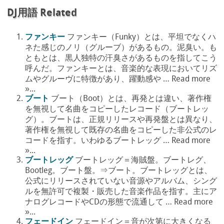
DJ用語 Related
ファンキー
ファンキー（Funky）とは、平坦でなくハ
ネた感じのノリ（グルーブ）があるもの。泥臭い。も
ともとは、黒人独特の汗臭さがあるものを指してこう
呼んだ。ファンキーとは、音楽的な表現においてリズ
ムやグルーヴに特徴があり、躍動感や … Read more
»...
ブート
ブート（Boot）とは、再発とは違い、著作権
を無視して名曲をコピーしたレコード（ブートレッ
グ）。ブートは、正規リリースや再発盤とは異なり、
著作権を無視して既存の名曲をコピーした非公式のレ
コードを指す。いわゆるブートレッグ … Read more
»...
ブートレッグ
ブートレッグ＝海賊盤。ブートレグ、
Bootleg。ブート盤。⇒ブート。ブートレッグとは、
公式にリリースされていない音源やアルバム、シング
ルを無許可で複製・販売した音楽作品を指す。主にア
ナログレコードやCDの形態で流通して … Read more
»...
フェードイン
フェードイン＝音が次第に大きくなる