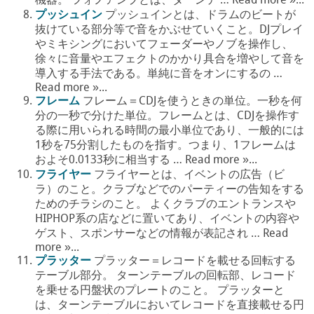
機器。 フォノアンプとは、ターンテ … Read more »...
プッシュイン
プッシュインとは、ドラムのビートが
抜けている部分等で音をかぶせていくこと。DJプレイ
やミキシングにおいてフェーダーやノブを操作し、
徐々に音量やエフェクトのかかり具合を増やして音を
導入する手法である。単純に音をオンにするの …
Read more »...
フレーム
フレーム＝CDJを使うときの単位。一秒を何
分の一秒で分けた単位。フレームとは、CDJを操作す
る際に用いられる時間の最小単位であり、一般的には
1秒を75分割したものを指す。つまり、1フレームは
およそ0.0133秒に相当する … Read more »...
フライヤー
フライヤーとは、イベントの広告（ビ
ラ）のこと。クラブなどでのパーティーの告知をする
ためのチラシのこと。 よくクラブのエントランスや
HIPHOP系の店などに置いてあり、イベントの内容や
ゲスト、スポンサーなどの情報が表記され … Read
more »...
プラッター
プラッター＝レコードを載せる回転する
テーブル部分。 ターンテーブルの回転部、レコード
を乗せる円盤状のプレートのこと。 プラッターと
は、ターンテーブルにおいてレコードを直接載せる円