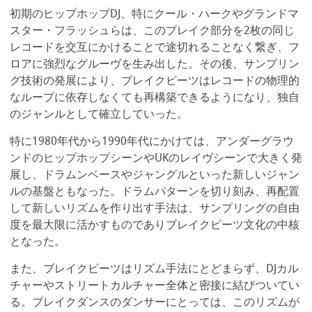
初期のヒップホップDJ、特にクール・ハークやグランドマ
スター・フラッシュらは、このブレイク部分を2枚の同じ
レコードを交互にかけることで途切れることなく繋ぎ、フ
ロアに強烈なグルーヴを生み出した。その後、サンプリン
グ技術の発展により、ブレイクビーツはレコードの物理的
なループに依存しなくても再構築できるようになり、独自
のジャンルとして確立していった。
特に1980年代から1990年代にかけては、アンダーグラウ
ンドのヒップホップシーンやUKのレイヴシーンで大きく発
展し、ドラムンベースやジャングルといった新しいジャン
ルの基盤ともなった。ドラムパターンを切り刻み、再配置
して新しいリズムを作り出す手法は、サンプリングの自由
度を最大限に活かすものでありブレイクビーツ文化の中核
となった。
また、ブレイクビーツはリズム手法にとどまらず、DJカル
チャーやストリートカルチャー全体と密接に結びついてい
る。ブレイクダンスのダンサーにとっては、このリズムが