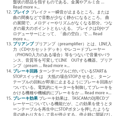
盤状の部品を指すものである。金属やアルミ合 …
Read more »...
ブレイク
ブレイク＝一瞬音が止まるところ。または
曲の間奏などで音数が少なく静かになるところ。 曲
の展開で、メロディーやリズムがなくなる部分。つな
ぎの最大のポイントともいえる。 ブレイクはDJやプ
ロデューサーにとって、「曲の空白」で … Read
more »...
プリアンプ
プリアンプ（preamplifier）とは、LINE入
力（CDやカセットデッキ）やレコードプレーヤー
（PHONO入力のある場合）等をつないで音量やバラ
ンス、音質等を可変してLINE OUTする機器。プリア
ンプ（pream … Read more »...
ブレーキ回路
ターンテーブルに付いているSTART＆
STOPスイッチは 大抵の場合STOPさせると、ターン
テーブルの回転が即座に止まるようにブレーキ回路が
ついている。電気的にモーターを制御してブレーキを
かける機種や機械的にブレーキをか … Read more »...
ブレーキ効果
ブレーキ効果は、TASCAMのDJ用CDプ
レーヤーについている機能だが、この効果を使うとタ
ーンテーブルを再生中にSTOPボタンを押したような
音の終わり方をして音が停止する。停止時に間延びし