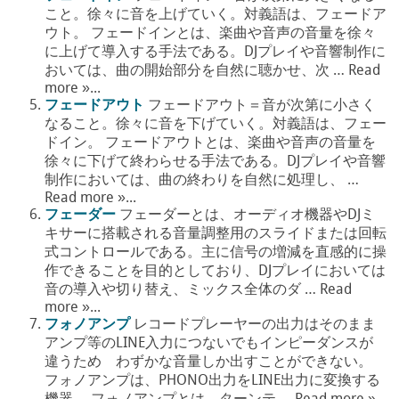
こと。徐々に音を上げていく。対義語は、フェードア
ウト。 フェードインとは、楽曲や音声の音量を徐々
に上げて導入する手法である。DJプレイや音響制作に
おいては、曲の開始部分を自然に聴かせ、次 … Read
more »...
フェードアウト
フェードアウト＝音が次第に小さく
なること。徐々に音を下げていく。対義語は、フェー
ドイン。 フェードアウトとは、楽曲や音声の音量を
徐々に下げて終わらせる手法である。DJプレイや音響
制作においては、曲の終わりを自然に処理し、 …
Read more »...
フェーダー
フェーダーとは、オーディオ機器やDJミ
キサーに搭載される音量調整用のスライドまたは回転
式コントロールである。主に信号の増減を直感的に操
作できることを目的としており、DJプレイにおいては
音の導入や切り替え、ミックス全体のダ … Read
more »...
フォノアンプ
レコードプレーヤーの出力はそのまま
アンプ等のLINE入力につないでもインピーダンスが
違うため わずかな音量しか出すことができない。
フォノアンプは、PHONO出力をLINE出力に変換する