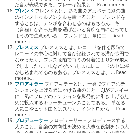
た音が表現できる。ブレーキ効果と … Read more »...
ブレンド
ブレンドとは、ある曲のアカペラに別の曲
のインストゥルメンタルを乗せること。 ブレンドを
するときは、テンポを合わせるのはもちろん、キー
（音程）が合った曲を選ばないと音痴な曲になってし
まうので注意がいる。 ブレンドは、単に二 … Read
more »...
プレスミス
プレスミスとは、レコードを作る段階で
レコードの中心に対して音が記録されてる溝が芯円で
なかったり、プレス段階でゴミの付着により針が飛ん
でしまったり、虫などがいっしょにレコードの中に溶
かし込まれてるのもある。プレスミスとは、 … Read
more »...
フロアキラー
フロアキラーとは、一発でフロアのテ
ンションを上げる際にかける曲のこと。DJがプレイ中
に一気にフロアのテンションを爆発的に引き上げるた
めに投入するキラーチューンのことである。 単なる
人気曲やヒット曲とは異なり、イントロから … Read
more »...
プロデューサー
プロデューサー＝プロデュースする
人のこと。音楽の方向性を決める大事な役割をもつ人